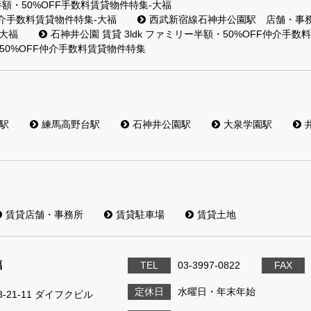
・50%OFF手数料賃貸物件特集-大福
仲介手数料賃貸物件特集-大福
西武新宿線石神井公園駅 店舗・事務
大福
石神井公園 賃貸 3ldk ファミリー半額・50%OFF仲介手
・50%OFF仲介手数料賃貸物件特集
駅
練馬高野台駅
石神井公園駅
大泉学園駅
賃貸店舗・事務所
賃貸駐車場
賃貸土地
福
TEL
03-3997-0822
FAX
定休日
水曜日・年末年始
21-11 ダイフクビル