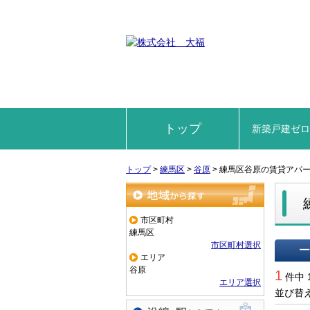
トップ
新築戸建ゼ
トップ
>
練馬区
>
谷原
>
練馬区谷原の賃貸アパ
地域から探す
市区町村
練馬区
市区町村選択
エリア
一覧で
谷原
1
件中 
エリア選択
並び替