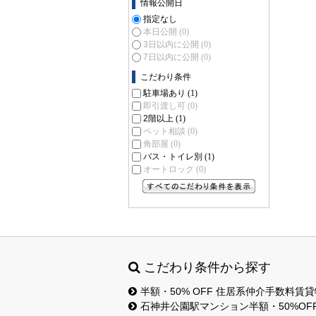
情報公開日
指定なし
本日公開
(0)
3日以内に公開
(0)
7日以内に公開
(0)
こだわり条件
駐車場あり
(1)
即引渡し可
(0)
2階以上
(1)
ペット相談
(0)
角部屋
(0)
バス・トイレ別
(1)
オートロック
(0)
すべてのこだわり条件を見る
こだわり条件から探す
半額・50% OFF 住居系仲介手数料賃
石神井公園駅マンション半額・50%OF