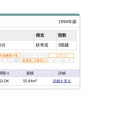
1994年築
構造
階数
6分
鉄骨造
3階建
間取り
面積
詳細
2
2LDK
55.84m
詳細を見る