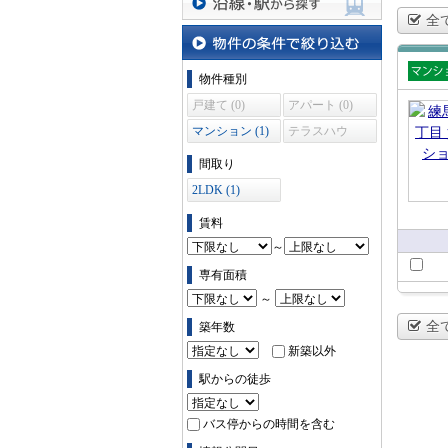
全
沿線・駅から探す
物件の条件で絞り込む
物件種別
賃貸
戸建て (0)
アパート (0)
ショ
マンション (1)
テラスハウ
ス (0)
間取り
2LDK (1)
賃料
～
専有面積
～
全
築年数
新築以外
駅からの徒歩
バス停からの時間を含む