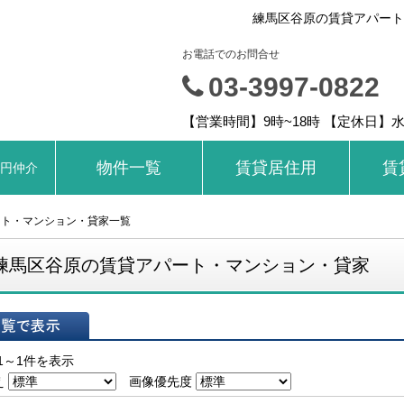
練馬区谷原の賃貸アパート
お電話でのお問合せ
03-3997-0822
【営業時間】9時~18時 【定休日】
物件一覧
賃貸居住用
賃
ロ円仲介
ート・マンション・貸家一覧
練馬区谷原の賃貸アパート・マンション・貸家
表示
1～1件を表示
え
画像優先度