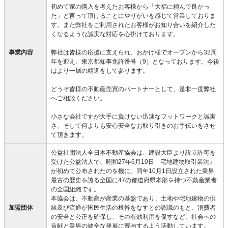
初めて家の購入を考えたお客様から「大福に頼んで良かっ
た」と言って頂けることにやりがいを感じて営業しておりま
す。また弊社をご利用されたお客様がお知り合いを紹介した
くなるような誠実な対応を心掛けております。
事業内容
弊社は皆様の応援に支えられ、おかげ様でオープンから32周
年を迎え、東京都知事免許番号（9）となっております。今後
はより一層の精進をして参ります。
どうぞ皆様の不動産売買のパートナーとして、是非一度弊社
へご相談ください。
小さな会社ですが大手に負けない迅速なフットワークと誠実
さ、そして何よりも安心安全なお取り引きのお手伝いをさせ
て頂きます。
公益社団法人全日本不動産協会は、建設大臣より設立許可を
受けた公益法人で、昭和27年6月10日「宅地建物取引業法」
が初めて公布されたのを機に、同年10月1日設立された業界
最古の歴史を誇る全国に47の都道府県本部を持つ不動産業者
の全国組織です。
本協会は、不動産が産業の基盤であり、土地や宅地建物の供
加盟団体
給及び流通が国民生活の根幹をなすとの認識のもと、消費者
の安全と公正を確保し、その有効利用を促すなど、社会への
貢献と業界の健全な発展に寄与するよう活動しています。