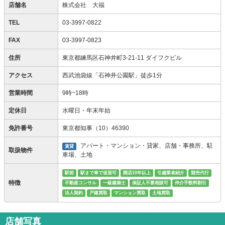
店舗名
株式会社 大福
TEL
03-3997-0822
FAX
03-3997-0823
住所
東京都練馬区石神井町3-21-11 ダイフクビル
アクセス
西武池袋線「石神井公園駅」徒歩1分
営業時間
9時~18時
定休日
水曜日・年末年始
免許番号
東京都知事（10）46390
アパート・マンション・貸家、店舗・事務所、駐
賃貸
取扱物件
車場、土地
駅前
駅まで車で送迎可
開店10年以上
引越業者紹介
競売代行
特徴
不動産コンサル
一級建築士
保証人不要相談可
仲介手数料割引
法人契約
戸建買取
マンション買取
土地買取
店舗写真