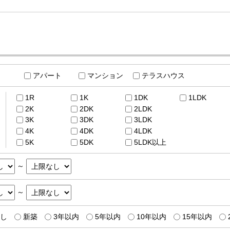
アパート
マンション
テラスハウス
1R
1K
1DK
1LDK
2K
2DK
2LDK
3K
3DK
3LDK
4K
4DK
4LDK
5K
5DK
5LDK以上
～
～
し
新築
3年以内
5年以内
10年以内
15年以内