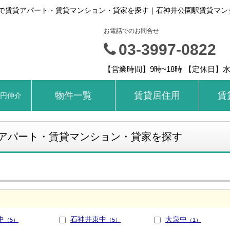
で賃貸アパート・賃貸マンション・貸家を探す｜石神井公園駅賃貸マン
お電話でのお問合せ
03-3997-0822
【営業時間】9時~18時 【定休日】
物件一覧
賃貸居住用
賃
ロ円仲介
アパート・賃貸マンション・貸家を探す
中
石神井東中
大泉中
（5）
（5）
（1）