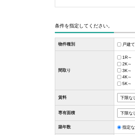
条件を指定してください。
物件種別
戸建て
1R～
2K～
間取り
3K～
4K～
5K～
賃料
専有面積
築年数
指定な