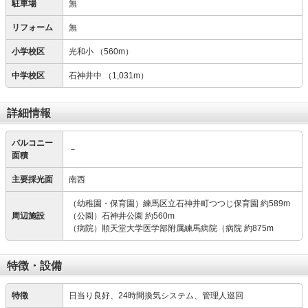
駐車場
無
リフォーム
無
小学校区
光和小
（560m）
中学校区
石神井中
（1,031m）
詳細情報
バルコニー
－
面積
主要採光面
南西
（幼稚園・保育園）練馬区立石神井町つつじ保育園 約589m
周辺施設
（公園）石神井公園 約560m
（病院）順天堂大学医学部附属練馬病院（病院 約875m
特徴・設備
特徴
日当り良好、24時間換気システム、管理人巡回