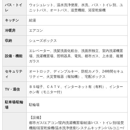
バス・トイ
ウォシュレット、温水洗浄便座、水洗、バス・トイレ別、ユ
レ
ニットバス、オートバス、追焚機能、浴室乾燥機
キッチン
給湯
冷暖房
エアコン
収納
シューズボックス
エレベーター、洗髪洗面化粧台、洗面所独立、室内洗濯機置
設備・機能
場、洗濯機置場、照明器具、電気、都市ガス、上水道、複層
ガラス
セキュリテ
オートロック、ディンプルキー、防犯カメラ、24時間セキュ
ィ
リティー、火災警報器（報知機）、宅配ボックス
ＢＳ端子、ＣＡＴＶ、インターネット有（有料）、インター
TV・通信
ホン有（モニター付）
駐車場/駐輪
駐輪場
場
【設備】
都市ガス/エアコン/室内洗濯機置場/給湯/バス・トイレ別/追焚
機能/浴室乾燥機/温水洗浄便座/システムキッチン/バルコニー/