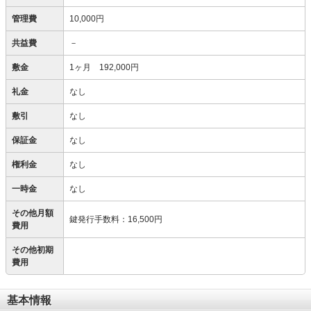
管理費
10,000円
共益費
－
敷金
1ヶ月 192,000円
礼金
なし
敷引
なし
保証金
なし
権利金
なし
一時金
なし
その他月額
鍵発行手数料
：
16,500円
費用
その他初期
費用
基本情報