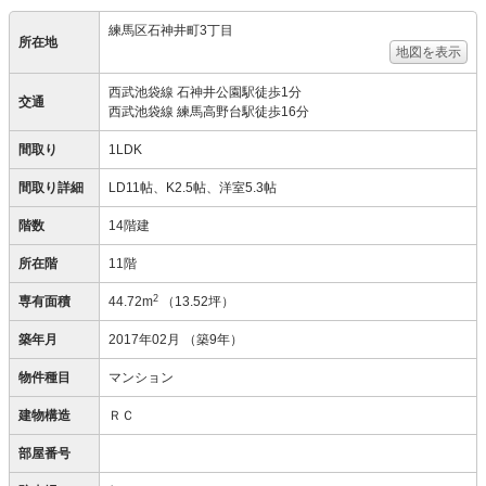
練馬区石神井町3丁目
所在地
地図を表示
西武池袋線 石神井公園駅徒歩1分
交通
西武池袋線 練馬高野台駅徒歩16分
間取り
1LDK
間取り詳細
LD11帖、K2.5帖、洋室5.3帖
階数
14階建
所在階
11階
2
専有面積
44.72m
（13.52坪）
築年月
2017年02月
（築9年）
物件種目
マンション
建物構造
ＲＣ
部屋番号