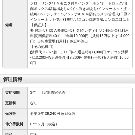
フローリング/ＴＶモニタ付きインターホン/オートロック/宅
配ボックス/駐輪場あり/バイク置き場あり/インターネット接
続可/BSアンテナ/CSアンテナ/CATV/防犯カメラ/管理人(日勤)/
インターネット使用料無料/ガスコンロ設置済/コンロ二口以上
備考
【保証人】
要[保証会社]加入要[保証会社名]クレディセゾン[保証会社利用
料]初回保証料40％ 1年毎10,000円（賃料15万以上は14,000
円）自転車置場利用料も保証料算出
【その他費用】
[清掃代※20㎡超+1,100円/㎡(退去時)]33,000円[エアコン清掃
代13,200円/台(退去時)]13,200円[鍵発行手数料(入居時)]16,50
0円
管理情報
契約期間
3年
（定期借家契約）
更新料
なし
保険等
必要
2年 39,240円 家財保険
仲介手数料
0.55ヶ月（税込）
現状
空き