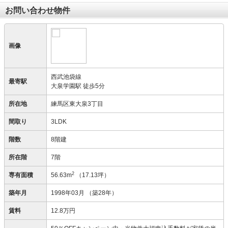
お問い合わせ物件
画像
西武池袋線
最寄駅
大泉学園駅 徒歩5分
所在地
練馬区東大泉3丁目
間取り
3LDK
階数
8階建
所在階
7階
2
専有面積
56.63m
（17.13坪）
築年月
1998年03月
（築28年）
賃料
12.8万円